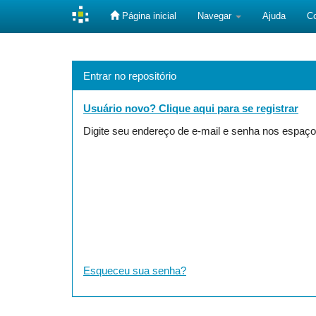
Página inicial
Navegar
Ajuda
C
Skip
navigation
Entrar no repositório
Usuário novo? Clique aqui para se registrar
Digite seu endereço de e-mail e senha nos espaço
Esqueceu sua senha?