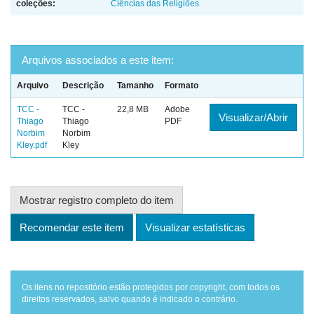
coleções:
Ciências das Religiões
Arquivos associados a este item:
Arquivo
Descrição
Tamanho
Formato
TCC -
TCC -
22,8 MB
Adobe
Visualizar/Abrir
Thiago
Thiago
PDF
Norbim
Norbim
Kley.pdf
Kley
Mostrar registro completo do item
Recomendar este item
Visualizar estatísticas
Os itens no repositório estão protegidos por copyright, com todos os
direitos reservados, salvo quando é indicado o contrário.