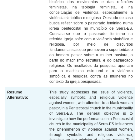
histórico dos movimentos e das reflexões
feministas, na teologia feminista, e na
conceituação de violência, especialmente a
violência simbólica e religiosa. O estudo de caso
busca refletir sobre o pastorado feminino numa
igreja pentecostal no município de Serra-ES.
Constata-se que o pastorado feminino na
referida igreja sofre com a violência simbólica e
religiosa, por meio de discursos
fundamentalistas que promovem a superioridade
do homem pastor sobre a mulher pastora, a
partir do machismo estrutural e do patriarcado
religioso. Os resultados da pesquisa apontam
para o machismo estrutural e a violência
simbólica e religiosa contra as mulheres no
contexto da igreja pesquisada.
Resumo
This study addresses the issue of violence,
Alternativo:
especially symbolic and religious violence
against women, with attention to a black woman
pastor, in a Pentecostal church in the municipality
of Serra-ES. The general objective is to
investigate how the performance in a Pentecostal
church in the municipality of Serra-ES influences
the phenomenon of violence against women,
through symbolic and religious violence,