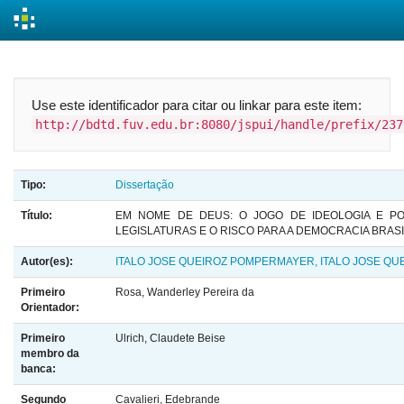
Skip
navigation
Use este identificador para citar ou linkar para este item:
http://bdtd.fuv.edu.br:8080/jspui/handle/prefix/237
Tipo:
Dissertação
Título:
EM NOME DE DEUS: O JOGO DE IDEOLOGIA E PO
LEGISLATURAS E O RISCO PARA A DEMOCRACIA BRAS
Autor(es):
ITALO JOSE QUEIROZ POMPERMAYER, ITALO JOSE QU
Primeiro
Rosa, Wanderley Pereira da
Orientador:
Primeiro
Ulrich, Claudete Beise
membro da
banca:
Segundo
Cavalieri, Edebrande