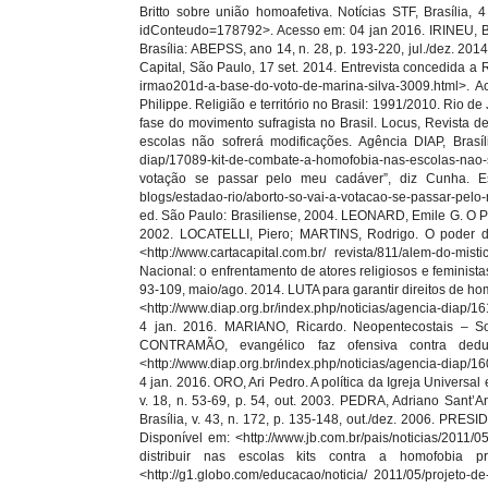
out./dez. 2006. PRESIDENTE Dilma derruba 'kit gay' do MEC. Jornal do Brasil, Rio de Janeiro, 25 maio 2011. Disponível em: <http://www.jb.com.br/pais/noticias/2011/05/25/presidente-dilma-derruba-kit-gay-do-mec/>. Acesso em: 4 fev. 2016. PROJETO de distribuir nas escolas kits contra a homofobia provoca debate. G1.com.br, Rio de Janeiro, 12 maio 2011. Disponível em: <http://g1.globo.com/educacao/noticia/ 2011/05/projeto-de-distribuir-nas-escolas-kits-contra-homofobia-provoca-debate.html>. Acesso em: 4 fev. 2016. PROJETO que criminaliza homofobia será arquivado. Agência Senado, Brasília, 7 jan. 2015. Disponível em: <http://www12.senado.leg.br/noticias/materias/2015/01/07/projeto-que-criminaliza-homofobia-sera-arquivado>. Acesso em: 4 jan 2016. QUANTOS são e de que forma é definido o número de Deputados. Câmara dos Deputados, Brasília, 2015/2019. Disponível em: <http://www2.camara.leg.br/a-camara/conheca/quantos-sao-e-de-que-forma-e-definido-o-numero-de-deputados>. Acesso em: 8 out. 2015. RANQUETAT JUNIOR, Cesar A. Laicidade, Laicismo e Secularização: Definindo e Esclarecendo Conceitos. Revista Sociais e Humanas. Santa Maria: UFSM, v. 21, n. 1, p. 67-75, jan./jun. 2008. SAIBA como calcular os quocientes eleitoral e partidário nas Eleições 2016. Imprensa Notícias TSE, Brasília, 9 set. 2016. Disponível em: <http://www.tse.jus.br/imprensa/noticias-tse/2016/Setembro/saiba-como-calcular-os-quocientes-eleitoral-e-partidario-nas-eleicoes-2016>. Acesso em: 08 out. 2016. SANCHIS, Pierre. As religiões dos brasileiros. Horizonte, Belo Horizonte: PUC-MINAS, v. 1, n. 2, p. 28-43, 2. sem. 1997. SANTOS, Luiz Alberto dos. Regulamentação das atividades de Lobby e seu impacto sobre as relações entre políticos, burocratas e grupos de interesse no ciclo de políticas públicas – análise comparativa dos Estados Unidos e Brasil. Tese de Doutorado. Brasília: UNB, Instituto de Ciências Sociais. Programa de Pós-Graduação em Estudos Comparados sobre as Américas, 2007. SILAS Malafaia divulga vídeo de apoio ao Pastor Everaldo. Último Segundo, iG, São Paulo, 24 jul. 2014. Disponível em: <http://ultimosegundo.ig.com.br/politica/2014-07-24/malafaia-divulga-video-de-apoio