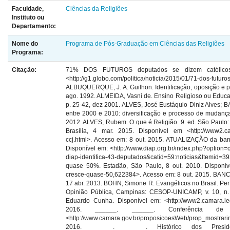
Faculdade,
Ciências da Religiões
Instituto ou
Departamento:
Nome do
Programa de Pós-Graduação em Ciências das Religiões
Programa:
Citação:
71% DOS FUTUROS deputados se dizem católicos e 16%, evangélicos. G1.com.br, São Paulo, 31 jan. 2015. Disponível em <http://g1.globo.com/politica/noticia/2015/01/71-dos-futuros-deputados-se-dizem-catolicos-e-16-evangelicos.html>. Acesso em: 4 jan. 2016. ALBUQUERQUE, J. A. Guilhon. Identificação, oposição e pragmatismo: uma teoria política do voto. Lua Nova, São Paulo: CEDEC, n. 26, p. 53-79, ago. 1992. ALMEIDA, Vasni de. Ensino Religioso ou Educação Moral e Cívica? Revista de Educação do Cogeime, São Paulo: IMSE, ano 11, n. 21, p. 25-42, dez 2001. ALVES, José Eustáquio Diniz Alves; BARROS, Luiz Felipe; CAVENAGHI, Suzana. A dinâmica das filiações religiosas no Brasil entre 2000 e 2010: diversificação e processo de mudança de hegemonia. Rever, São Paulo: PUC-São Paulo, ano 12, n. 2, p. 145-173, jul./dez. 2012. ALVES, Rubem. O que é Religião. 9. ed. São Paulo: Loyola, 1999. ARTHUR Lira é o novo presidente da CCJ. Agência Câmara de Notícias, Brasília, 4 mar. 2015. Disponível em <http://www2.camara.leg.br/camaranoticias/noticias/politica/482674-arthur-lira-e-o-novo-presidente-da-ccj.html>. Acesso em: 8 out. 2015. ATUALIZAÇÃO da bancada evangélica: DIAP identificou 74 deputados. Agência DIAP, Brasília, 6 out. 2014. Disponível em: <http://www.diap.org.br/index.php?option=com_content &view=article&id=24534:bancada-evangelica-levantamento-preliminar-do-diap-identifica-43-deputados&catid=59:noticias&Itemid=392 >. Acesso em: 10 out. 2015. BANCADA evangélica no Congresso Nacional cresce quase 50%. Estadão, São Paulo, 8 out. 2010. Disponível em: <http://politica.estadao.com.br/noticias/geral,bancada-evangelica-no-congresso-cresce-quase-50,622384>. Acesso em: 8 out. 2015. BANCADAS de Deus. Carta Capital, São Paulo: Editora Confiança, ano 18, n. 745, p. 23-25, 17 abr. 2013. BOHN, Simone R. Evangélicos no Brasil. Perfil socioeconômico, afinidades ideológicas e determinantes do comportamento eleitoral. Opinião Pública, Campinas: CESOP-UNICAMP, v. 10, n. 2, p. 288-338, out. 2004. BRASIL. Câmara dos Deputados. Biografia do Deputado Eduardo Cunha. Disponível em: <http://www2.camara.leg.br/deputados/pesquisa/layouts_deputados_biografia?pk=74173>. Acesso em 4 fev. 2016. ______. ______. Conferência de Assinaturas da Proposição PEC 0012/2015. Disponível em: <http://www.camara.gov.br/proposicoesWeb/prop_mostrarintegr a?codteor=1314662&filen ame=Tramitacao-PEC+12/2015> . Acesso em: 4 fev. 2016. ______. ______. Histórico dos Presidentes da CCJC. Disponível em: <http://www2.camara. leg.br/atividade-legislativa/comissoes/comissoes-permanentes/ccjc/conheca/presidencia>. Acesso em: 4 fev. 2016. ______. ______. Líderes de blocos parlamentares e partidos políticos. Disponível em: <http://www.camara.leg.br/Internet/Deputado/bancada.asp>. Acesso em: 4 fev. 2016. ______. ______. Projeto de Lei 4754/2016. Altera a redação do art. 39 da lei 1.079, de 10 de abril de 1950. Disponível em: <http://www.camara.gov.br/proposicoesWeb/prop_mostrarint egra?codteor=1443910&filename=PL+4754/2016>. Acesso em: 4 fev. 2016. ______. ______. Projeto de Lei 6583/2013. Dispõe sobre o Estatuto da Família e dá outras providências. Disponível em: <http://www.camara.gov.br/proposicoesWeb/prop_mostrarint egra?codteor=1159761&filename=Tramitacao-PL+6583/2013>. Acesso em: 4 fev. 2016. ______. ______. Projeto de Lei n. 5069/2013: complementação de voto. Acrescenta o art. 127-A ao Decreto-Lei nº 2.848, de 7 de dezembro de 1940 – Código Penal. Disponível em:<http://www.camara.gov.br/proposicoesWeb/prop_mostrarintegra;jsessionid=1BE48057020E214F3F3F836B88089FE0.proposicoesWebExterno2?codteor=1396946&filename=Tramitacao-PEC+12/2015>. Acesso em 4 fev. 2016. ______. ______. Projeto de Lei n. 8035/2010. Aprova o Plano Nacional de Educação para o decênio 2011-2020 e dá outras providências. Disponível em: <http://www.camara.gov.br/prop osicoesWeb/prop_mostrarintegra;jsessionid=E39B4517093BFB2005869E835EE6FFD8.proposicoesWebExterno1?codteor=831421&filename=PL+8035/2010>. Ace