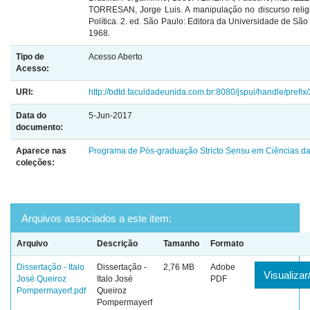
Tipo de
Acesso Aberto
Acesso:
URI:
http://bdtd.faculdadeunida.com.br:8080/jspui/handle/prefix
Data do
5-Jun-2017
documento:
Aparece nas
Programa de Pós-graduação Stricto Sensu em Ciências da
coleções:
Arquivos associados a este item:
Arquivo
Descrição
Tamanho
Formato
Dissertação - Italo
Dissertação -
2,76 MB
Adobe
Visualizar
José Queiroz
Italo José
PDF
Pompermayerf.pdf
Queiroz
Pompermayerf