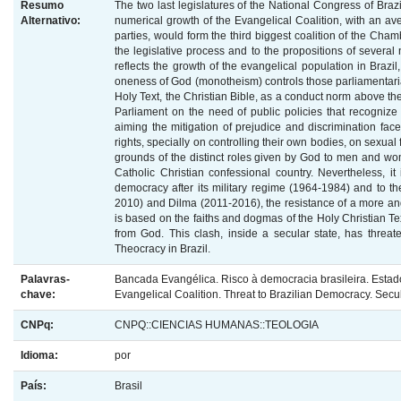
Resumo
The two last legislatures of the National Congress of Bra
Alternativo:
numerical growth of the Evangelical Coalition, with an a
parties, would form the third biggest coalition of the Cham
the legislative process and to the propositions of several 
reflects the growth of the evangelical population in Braz
oneness of God (monotheism) controls those parliamentaria
Holy Text, the Christian Bible, as a conduct norm above the
Parliament on the need of public policies that recognize
aiming the mitigation of prejudice and discrimination fac
rights, specially on controlling their own bodies, on sexua
grounds of the distinct roles given by God to men and wom
Catholic Christian confessional country. Nevertheless, it
democracy after its military regime (1964-1984) and to th
2010) and Dilma (2011-2016), the resistance of a more and
is based on the faiths and dogmas of the Holy Christian Tex
from God. This clash, inside a secular state, has threa
Theocracy in Brazil.
Palavras-
Bancada Evangélica. Risco à democracia brasileira. Estado
chave:
Evangelical Coalition. Threat to Brazilian Democracy. Secul
CNPq:
CNPQ::CIENCIAS HUMANAS::TEOLOGIA
Idioma:
por
País:
Brasil