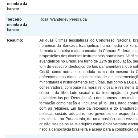
membro da
banca:
Terceiro
Rosa, Wanderley Pereira da
membro da
banca:
Resumo:
As duas últimas legislaturas do Congresso Nacional bra
numérico da Bancada Evangélica, numa média de 75 parl
formaria a terceira maior bancada da Câmara Federal, o qu
proposições dos diversos instrumentos normativos. Verifi
evangélicos no Brasil, em torno de 22% da população, 
tom do espectro ideológico de tais parlamentares, que sob
Cristã, como norma de conduta acima até mesmo da Cons
enfrentamentos diante da necessidade de implementaçã
minoritárias e historicamente excluídas, tais como a LGBT
conservadora, com base na moral religiosa, é resistente
corpo – da liberdade sexual e da interrupção de gravi
estabelecidos por Deus (cristão) aos homens e às mulhe
formação como nação e, inclusive, já foi um Estado confes
com as religiões. Em face da retomada e do amadurecim
políticas sociais adotadas nos governos de esquerda 
resistência, no Parlamento, de uma posição cada vez m
cristão, tida pelos seus adeptos como única verdade escri
risco a democracia brasileira e acena para a construção de