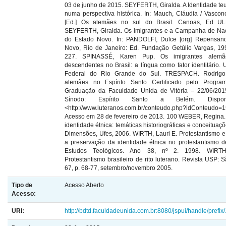
03 de junho de 2015. SEYFERTH, Giralda. A Identidade teut
numa perspectiva histórica. In: Mauch, Cláudia / Vasconc
[Ed.] Os alemães no sul do Brasil. Canoas, Ed U
SEYFERTH, Giralda. Os imigrantes e a Campanha de Nac
do Estado Novo. In: PANDOLFI, Dulce [org] Repensan
Novo, Rio de Janeiro: Ed. Fundação Getúlio Vargas, 19
227. SPINASSÉ, Karen Pup. Os imigrantes alem
descendentes no Brasil: a língua como fator identitário. 
Federal do Rio Grande do Sul. TRESPACH. Rodrigo.
alemães no Espírito Santo Certificado pelo Progr
Graduação da Faculdade Unida de Vitória – 22/06/2015
Sínodo: Espírito Santo a Belém. Dispon
<http://www.luteranos.com.br/conteudo.php?idConteudo=
Acesso em 28 de fevereiro de 2013. 100 WEBER, Regina.
identidade étnica: temáticas historiográficas e conceituaçõe
Dimensões, Ufes, 2006. WIRTH, Lauri E. Protestantismo e 
a preservação da identidade étnica no protestantismo d
Estudos Teológicos. Ano 38, nº 2. 1998. WIRTH
Protestantismo brasileiro de rito luterano. Revista USP: 
67, p. 68-77, setembro/novembro 2005.
Tipo de
Acesso Aberto
Acesso:
URI:
http://bdtd.faculdadeunida.com.br:8080/jspui/handle/prefix