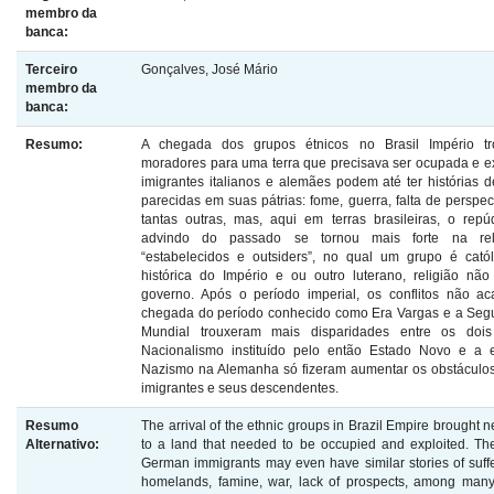
membro da
banca:
Terceiro
Gonçalves, José Mário
membro da
banca:
Resumo:
A chegada dos grupos étnicos no Brasil Império t
moradores para uma terra que precisava ser ocupada e e
imigrantes italianos e alemães podem até ter histórias d
parecidas em suas pátrias: fome, guerra, falta de perspec
tantas outras, mas, aqui em terras brasileiras, o repúd
advindo do passado se tornou mais forte na rel
“estabelecidos e outsiders”, no qual um grupo é católi
histórica do Império e ou outro luterano, religião não
governo. Após o período imperial, os conflitos não a
chegada do período conhecido como Era Vargas e a Seg
Mundial trouxeram mais disparidades entre os doi
Nacionalismo instituído pelo então Estado Novo e a 
Nazismo na Alemanha só fizeram aumentar os obstáculo
imigrantes e seus descendentes.
Resumo
The arrival of the ethnic groups in Brazil Empire brought 
Alternativo:
to a land that needed to be occupied and exploited. The
German immigrants may even have similar stories of suffer
homelands, famine, war, lack of prospects, among many