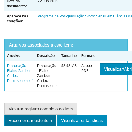
Data do
22-Jun-2015
documento:
Aparece nas
Programa de Pós-graduação Stricto Sensu em Ciências da
coleções:
Arquivos associados a este item:
Arquivo
Descrição
Tamanho
Formato
Dissertação -
Dissertação
58,98 MB
Adobe
Visualizar/Abri
Elaine Zambon
- Elaine
PDF
Carioca
Zambon
Damasceno.pdf
Carioca
Damasceno
Mostrar registro completo do item
Recomendar este item
Visualizar estatísticas