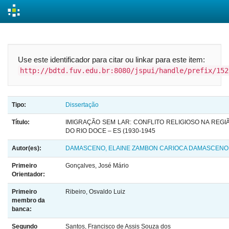
Skip
navigation
Use este identificador para citar ou linkar para este item:
http://bdtd.fuv.edu.br:8080/jspui/handle/prefix/152
Tipo:
Dissertação
Título:
IMIGRAÇÃO SEM LAR: CONFLITO RELIGIOSO NA REGI
DO RIO DOCE – ES (1930-1945
Autor(es):
DAMASCENO, ELAINE ZAMBON CARIOCA DAMASCENO
Primeiro
Gonçalves, José Mário
Orientador:
Primeiro
Ribeiro, Osvaldo Luiz
membro da
banca:
Segundo
Santos, Francisco de Assis Souza dos