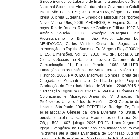
Sínodo Evangélico Luterano do Brasil e a questão do Ger
Nacional-Socialismo Alemão durante o Governo de Getúl
Brasil. São Paulo: USP, 2013. MARLOW, Sérgio Luiz. Na
Igreja: A Igreja Luterana – Sínodo de Missouri nos “porõe
Novo. Vitória: Ufes, 2006. MEDEIROS, R. Espírito Santo,
raças. Rio de Janeiro. Reproarte Gráfica e Editora, 199
Antônio Gouvêa. FILHO, Procópio Velasques. Int
Protestantismo no Brasil. São Paulo: Edições Lo
MENDONÇA, Carlos Vinícius Costa de. Segurança 
intervenção no Espírito Santo na Era Vargas / Bley (1930/19
UFES, Dimensões, Vol. 25, 2010. MORIN, Edgar. A Ent
Ciências Sociais, no Rádio e Televisão. Cadernos de 
Comunicação, 11, Rio de Janeiro, 1968. MÜLLER, 
Fundação e fatos históricos de Santa Teresa. Vitória: Edit
Histórico, 2000. NARCIZO, Machwell Coimbra. Igreja de 
Chegada e Mercantilização. Certificado pelo Progr
Graduação da Faculdade Unida de Vitória – 22/06/2015.
Certificação Digital n/ 0410241/CA. PAULA, Eurípedes S
Colonização e Migração. Anais do IV Simpósio Na
Professores Universitários de História. XXXI Coleção d
História. São Paulo. 1969. PORTELLA, Rodrigo. Fé, Cul
eclesiástica: A Gênese da Igreja Luterana no Brasil.
popular e tutela eclesiástica. Fragmentos de Cultura, Goiâ
7/8, p. 593 – 607, jul/ago. 2006. PRIEN, Hans Jürgen.
Igreja Evangélica no Brasil: das comunidades teuto-ev
imigrantes até a Igreja Evangélica de Confissão Luteran
Tradução de Ilson Kayser – São Leopoldo, RS: Sinodal; Pet