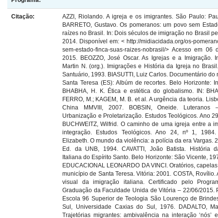
Programa:
Citação:
AZZI, Riolando. A igreja e os imigrantes. São Paulo: Pau
BARRETO, Gustavo. Os pomeranos: um povo sem Estado
raízes no Brasil. In: Dois séculos de imigração no Brasil p
2014. Disponível em: < http://midiacidada.org/os-pomera
sem-estado-finca-suas-raizes-nobrasil/> Acesso em 06
2015. BEOZZO, José Oscar. As Igrejas e a Imigração. 
Martin N. (org.). Imigrações e História da Igreja no Brasi
Santuário, 1993. BIASUTTI, Luiz Carlos. Documentário do 
Santa Teresa (ES): Albúm de recortes. Belo Horizonte: In
BHABHA, H. K. Ética e estética do globalismo. IN: BH
FERRO, M.; KAGEM, M. B. et al. A urgência da teoria. Lisb
China MMVIII, 2007. BOBSIN, Oneide. Luteranos –
Urbanização e Proletarização. Estudos Teológicos. Ano 29,
BUCHWEITZ, Wilfrid. O caminho de uma igreja entre a i
integração. Estudos Teológicos. Ano 24, nº 1, 1984
Elizabeth. O mundo da violência: a polícia da era Vargas. 2 
Ed. da UNB, 1994. CAVATTI, João Batista. História d
Italiana do Espírito Santo. Belo Horizonte: São Vicente, 
EDUCACIONAL LEONARDO DA VINCI. Oratórios, capelas e
município de Santa Teresa. Vitória: 2001. COSTA, Rovílio.
visual da imigração italiana. Certificado pelo Progr
Graduação da Faculdade Unida de Vitória – 22/06/2015. P
Escola 96 Superior de Teologia São Lourenço de Brinde
Sul, Universidade Caxias do Sul, 1976. DADALTO, Mari
Trajetórias migrantes: ambivalência na interação ‘nós’ e 