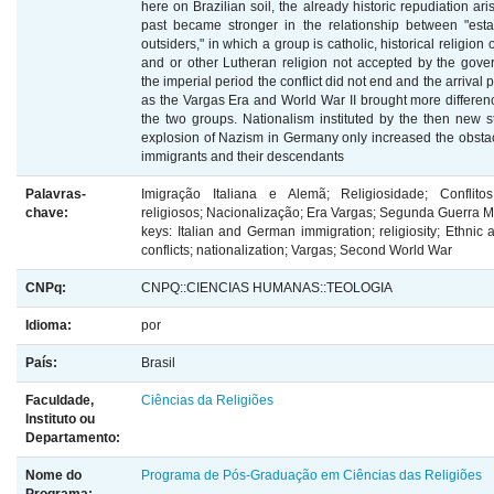
here on Brazilian soil, the already historic repudiation ari
past became stronger in the relationship between "est
outsiders," in which a group is catholic, historical religion 
and or other Lutheran religion not accepted by the gover
the imperial period the conflict did not end and the arrival
as the Vargas Era and World War II brought more differe
the two groups. Nationalism instituted by the then new s
explosion of Nazism in Germany only increased the obstac
immigrants and their descendants
Palavras-
Imigração Italiana e Alemã; Religiosidade; Conflito
chave:
religiosos; Nacionalização; Era Vargas; Segunda Guerra M
keys: Italian and German immigration; religiosity; Ethnic 
conflicts; nationalization; Vargas; Second World War
CNPq:
CNPQ::CIENCIAS HUMANAS::TEOLOGIA
Idioma:
por
País:
Brasil
Faculdade,
Ciências da Religiões
Instituto ou
Departamento:
Nome do
Programa de Pós-Graduação em Ciências das Religiões