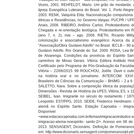
Vozes, 2001. REHFELDT, Mario. Um grão de mostarda: a
Igreja Evangélica Luterana do Brasil. Vol. 1. Porto Alegr
2003. RENK, Valquíria Elita. Nacionalização compulsória
étnicas e Resistências, no Governo Vargas. PUCPR / UF
Anais, 2008. RIBEIRO, Antônio Carlos. Protestantismo d
Chegada e re-orientação teológica. Protestantismo em Re
(ano 7, n. 2), mai – ago. 2008. RIETH, Ricardo Willy
colonização e associativismo evangélico: Acerca da 
“Associação/Obra Gustavo Adolfo” no Brasil. IECLB – 90 
Gustavo Adolfo. Rio Grande do Sul. 2000. ROSA, Lea B
de Alvarenga. Condições da província do Espírito San
caminhos de Minas Gerais. Vitória: Editora Instituto Hist
Certificado pelo Programa de Pós-Graduação da Faculd
Vitória – 22/06/2015. 99 ROUCHOU, Joëlle. Ouvir o outro
na história oral e no jornalismo. INTERCOM: XXV
Brasileiro de Ciências da Comunicação – BH/MG – 2 a 6 
SALETTO, Nara. Sobre a composição étnica da populaçã
Dimensões - Revista de História da UFES, Vitória, ES, v. 1
SEIBEL, Ivan. Imigrante no século do isolamento / 18
Leopoldo: EST/PPG, 2010. SEIDE, Frederico Herdmann. 
alemã no Espírito Santo. Estação Capixaba – Imigra
Disponível 
<www.estacaocapixaba.com.br/temas/imigracao/estudos-s
imigracao-alema-noespirito- santo-2/>. Acesso em 08 de 
2013. SENSAGENT, Dicionário. Definição de Pomeranos.
em: http://www.dicionario.sensagent.com/pomeranos/pt-pt