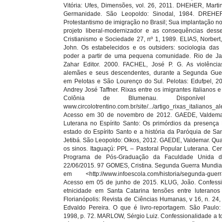
Vitória: Ufes, Dimensões, vol. 26, 2011. DHEHER, Martin
Germanidade. São Leopoldo: Sinodal, 1984. DREHE
Protestantismo de imigração no Brasil; Sua implantação no
projeto liberal-modernizador e as consequências desse
Cristianismo e Sociedade 27, nº 1, 1989. ELIAS, Norbe
John. Os estabelecidos e os outsiders: sociologia das
poder a partir de uma pequena comunidade. Rio de Jan
Zahar Editor. 2000. FACHEL, José P. G. As violência
alemães e seus descendentes, durante a Segunda Guer
em Pelotas e São Lourenço do Sul. Pelotas: Edufpel, 
Andrey José Taffner. Rixas entre os imigrantes italianos 
Colônia de Blumenau. Disponíve
www.circolotrentino.com.br/site/.../artigo_rixas_italianos_
Acesso em 30 de novembro de 2012. GAEDE, Valdema
Luterana no Espírito Santo: Os primórdios da presença
estado do Espírito Santo e a história da Paróquia de Sa
Jetibá. São Leopoldo: Oikos, 2012. GAEDE, Valdemar. Q
os sinos. Itaguaçú: PPL – Pastoral Popular Luterana. Cert
Programa de Pós-Graduação da Faculdade Unida de
22/06/2015. 97 GOMES, Cristina. Segunda Guerra Mundial
em <http://www.infoescola.com/historia/segunda-guerr
Acesso em 05 de junho de 2015. KLUG, João. Confessi
etnicidade em Santa Catarina tensões entre luteranos 
Florianópolis: Revista de Ciências Humanas, v 16, n. 24,
Edvaldo Pereira. O que é livro-reportagem. São Paulo: 
1998, p. 72. MARLOW, Sérgio Luiz. Confessionalidade a t