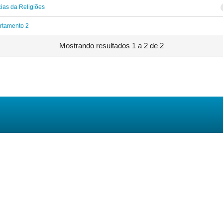
ias da Religiões
rtamento 2
Mostrando resultados 1 a 2 de 2