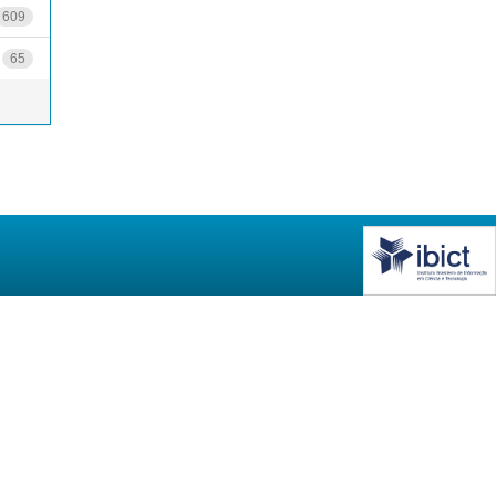
609
65