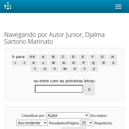
Skip
navigation
Navegando por Autor Junior, Djalma
Sartorio Marinato
Ir para:
0-9
A
B
C
D
E
F
G
H
I
J
K
L
M
N
O
P
Q
R
S
T
U
V
W
X
Y
Z
ou entre com as primeiras letras:
Classificar por:
Em ordem:
Resultados/Página
Registro(s):