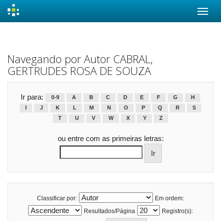
Skip
navigation
Navegando por Autor CABRAL,
GERTRUDES ROSA DE SOUZA
Ir para:
0-9
A
B
C
D
E
F
G
H
I
J
K
L
M
N
O
P
Q
R
S
T
U
V
W
X
Y
Z
ou entre com as primeiras letras:
Classificar por:
Em ordem:
Resultados/Página
Registro(s):