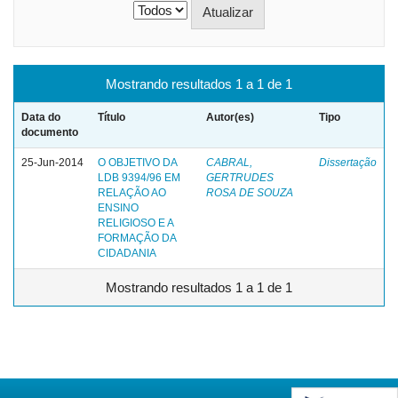
Mostrando resultados 1 a 1 de 1
Data do
Título
Autor(es)
Tipo
documento
25-Jun-2014
O OBJETIVO DA
CABRAL,
Dissertação
LDB 9394/96 EM
GERTRUDES
RELAÇÃO AO
ROSA DE SOUZA
ENSINO
RELIGIOSO E A
FORMAÇÃO DA
CIDADANIA
Mostrando resultados 1 a 1 de 1