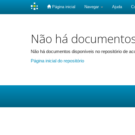
Página inicial
Navegar
Ajuda
C
Skip
navigation
Não há documento
Não há documentos disponíveis no repositório de aco
Página inicial do repositório