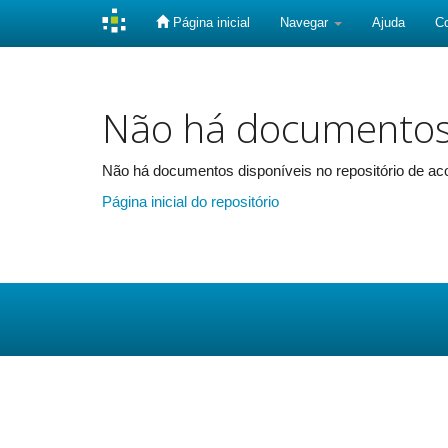
Página inicial
Navegar
Ajuda
C
Skip
navigation
Não há documento
Não há documentos disponíveis no repositório de aco
Página inicial do repositório