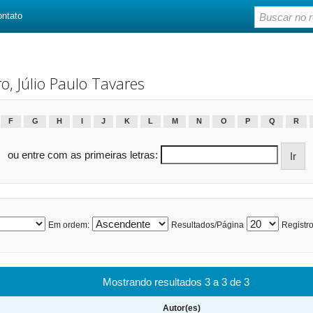
ontato
, Júlio Paulo Tavares
F
G
H
I
J
K
L
M
N
O
P
Q
R
ou entre com as primeiras letras:
Em ordem:
Resultados/Página
Registro
Mostrando resultados 3 a 3 de 3
Autor(es)