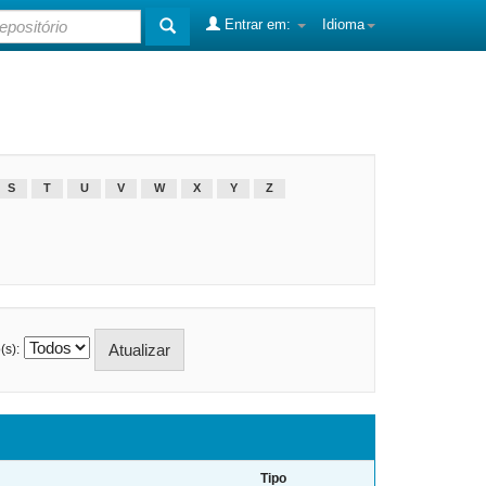
Entrar em:
Idioma
S
T
U
V
W
X
Y
Z
(s):
Tipo