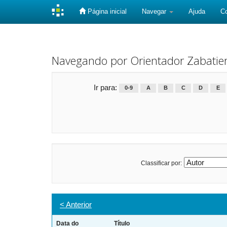
Página inicial
Navegar
Ajuda
C
Skip
navigation
Navegando por Orientador Zabatiero
Ir para:
0-9
A
B
C
D
E
Classificar por:
< Anterior
Data do
Título