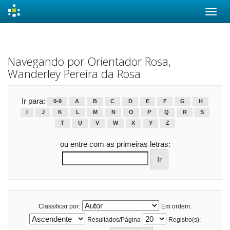
Skip
navigation
Navegando por Orientador Rosa,
Wanderley Pereira da Rosa
Ir para:
0-9
A
B
C
D
E
F
G
H
I
J
K
L
M
N
O
P
Q
R
S
T
U
V
W
X
Y
Z
ou entre com as primeiras letras:
Classificar por:
Em ordem:
Resultados/Página
Registro(s):