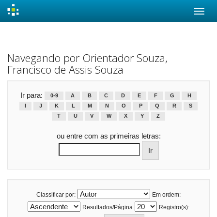
Skip
navigation
Navegando por Orientador Souza,
Francisco de Assis Souza
Ir para:
0-9
A
B
C
D
E
F
G
H
I
J
K
L
M
N
O
P
Q
R
S
T
U
V
W
X
Y
Z
ou entre com as primeiras letras:
Classificar por:
Em ordem:
Resultados/Página
Registro(s):